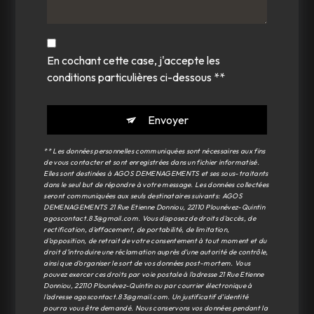
En cochant cette case, j'accepte les
conditions particulières ci-dessous **
Envoyer
** Les données personnelles communiquées sont nécessaires aux fins
de vous contacter et sont enregistrées dans un fichier informatisé.
Elles sont destinées à AGOS DEMENAGEMENTS et ses sous-traitants
dans le seul but de répondre à votre message. Les données collectées
seront communiquées aux seuls destinataires suivants: AGOS
DEMENAGEMENTS 21 Rue Etienne Donniou, 22110 Plounévez-Quintin
agoscontact.83@gmail.com. Vous disposez de droits d’accès, de
rectification, d’effacement, de portabilité, de limitation,
d’opposition, de retrait de votre consentement à tout moment et du
droit d’introduire une réclamation auprès d’une autorité de contrôle,
ainsi que d’organiser le sort de vos données post-mortem. Vous
pouvez exercer ces droits par voie postale à l'adresse 21 Rue Etienne
Donniou, 22110 Plounévez-Quintin ou par courrier électronique à
l'adresse agoscontact.83@gmail.com. Un justificatif d'identité
pourra vous être demandé. Nous conservons vos données pendant la