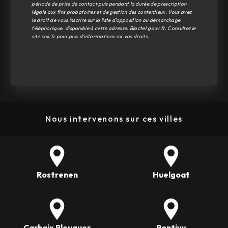
période de prise de contact puis pendant la durée de prescription
légale aux fins probatoires et de gestion des contentieux. Vous avez
le droit de vous inscrire sur la liste d'opposition au démarchage
téléphonique, disponible à cette adresse:
Bloctel.gouv.fr
. Consultez le
site cnil.fr pour plus d’informations sur vos droits.
Nous intervenons sur ces villes
Rostrenen
Huelgoat
Carhaix Plouguer
Pontivy