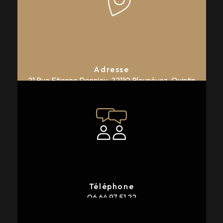
Adresse
21 Rue Etienne Donniou,
22110 Plounévez-Quintin
Téléphone
06 64 97 51 22